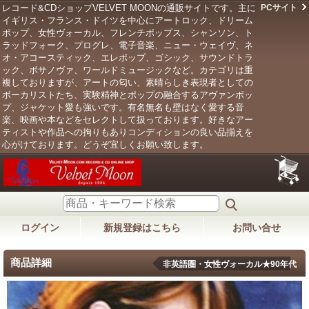
レコード&CDショップVELVET MOONの通販サイトです。主に
PCサイト
イギリス・フランス・ドイツを中心にアートロック、ドリーム
ポップ、女性ヴォーカル、フレンチポップス、シャンソン、ト
ラッドフォーク、プログレ、電子音楽、ニュー・ウェイヴ、ネ
オ・アコースティック、エレポップ、ゴシック、サウンドトラ
ック、ボサノヴァ、ワールドミュージックなど。カテゴリは重
複しておりますが、アートの匂い、素晴らしき表現者としての
ボーカリストたち、実験精神とポップの融合するアヴァンポッ
プ、ジャケット愛も強いです。有名無名も壁はなく愛する音
楽、映画や本などをセレクトして扱っております。好きなアー
ティストや作品への拘りもありコンディションの良い品揃えを
心がけております。どうぞ宜しくお願い致します。
ログイン
新規登録はこちら
お問い合せ
商品詳細
非英語圏・女性ヴォーカル★90年代