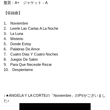
盤質：A+ ジャケット：A
【収録曲】
1. Noviembre
2. Leerle Las Cartas A La Noche
3. La Luna
4. Misterio
5. Donde Estoy
6. Palabras De Amor
7. Cuatro Dias Y Cuatro Noches
8. Juegos De Salon
9. Para Que Necesite Rezar
10. Despiertame
↓★ANGELA Y LA CORTEの「Noviembre」のPVがございまし
た♪