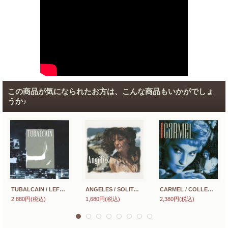
この商品が気になられたお方は、こんな商品もいかがでしょ
うか♪
TUBALCAIN / LEFT 【CD】 US ORG.
ANGELES / SOLITARIAS 【CD】 フランス盤 ORG.
CARMEL / COLLECTED 【CD】 UK盤 ORG.
2,880円
(税込)
1,680円
(税込)
2,380円
(税込)