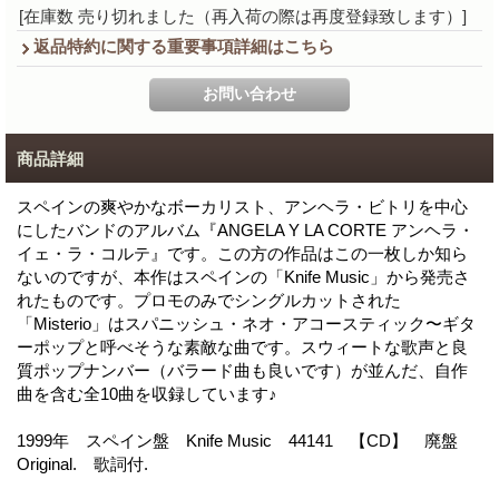
[在庫数 売り切れました（再入荷の際は再度登録致します）]
返品特約に関する重要事項詳細はこちら
商品詳細
スペインの爽やかなボーカリスト、アンヘラ・ビトリを中心
にしたバンドのアルバム『ANGELA Y LA CORTE アンヘラ・
イェ・ラ・コルテ』です。この方の作品はこの一枚しか知ら
ないのですが、本作はスペインの「Knife Music」から発売さ
れたものです。プロモのみでシングルカットされた
「Misterio」はスパニッシュ・ネオ・アコースティック〜ギタ
ーポップと呼べそうな素敵な曲です。スウィートな歌声と良
質ポップナンバー（バラード曲も良いです）が並んだ、自作
曲を含む全10曲を収録しています♪
1999年 スペイン盤 Knife Music 44141 【CD】 廃盤
Original. 歌詞付.