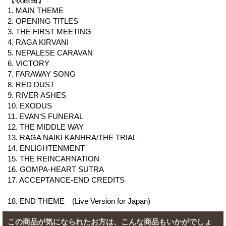
1. MAIN THEME
2. OPENING TITLES
3. THE FIRST MEETING
4. RAGA KIRVANI
5. NEPALESE CARAVAN
6. VICTORY
7. FARAWAY SONG
8. RED DUST
9. RIVER ASHES
10. EXODUS
11. EVAN’S FUNERAL
12. THE MIDDLE WAY
13. RAGA NAIKI KANHRA/THE TRIAL
14. ENLIGHTENMENT
15. THE REINCARNATION
16. GOMPA-HEART SUTRA
17. ACCEPTANCE-END CREDITS
18. END THEME (Live Version for Japan)
この商品が気になられたお方は、こんな商品もいかがでしょ