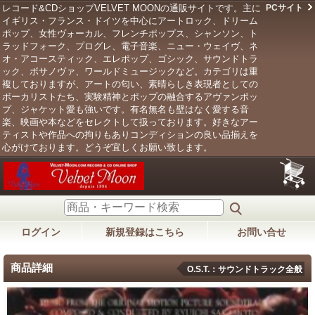
レコード&CDショップVELVET MOONの通販サイトです。主に
PCサイト
イギリス・フランス・ドイツを中心にアートロック、ドリーム
ポップ、女性ヴォーカル、フレンチポップス、シャンソン、ト
ラッドフォーク、プログレ、電子音楽、ニュー・ウェイヴ、ネ
オ・アコースティック、エレポップ、ゴシック、サウンドトラ
ック、ボサノヴァ、ワールドミュージックなど。カテゴリは重
複しておりますが、アートの匂い、素晴らしき表現者としての
ボーカリストたち、実験精神とポップの融合するアヴァンポッ
プ、ジャケット愛も強いです。有名無名も壁はなく愛する音
楽、映画や本などをセレクトして扱っております。好きなアー
ティストや作品への拘りもありコンディションの良い品揃えを
心がけております。どうぞ宜しくお願い致します。
ログイン
新規登録はこちら
お問い合せ
商品詳細
O.S.T.：サウンドトラック全般