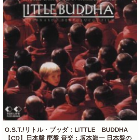
O.S.T./リトル・ブッダ：LITTLE BUDDHA
【CD】日本盤 廃盤 音楽：坂本龍一 日本盤の