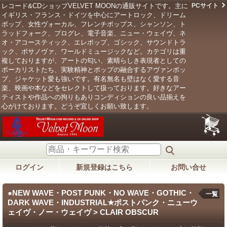
レコード&CDショップVELVET MOONの通販サイトです。主に
PCサイト
イギリス・フランス・ドイツを中心にアートロック、ドリーム
ポップ、女性ヴォーカル、フレンチポップス、シャンソン、ト
ラッドフォーク、プログレ、電子音楽、ニュー・ウェイヴ、ネ
オ・アコースティック、エレポップ、ゴシック、サウンドトラ
ック、ボサノヴァ、ワールドミュージックなど。カテゴリは重
複しておりますが、アートの匂い、素晴らしき表現者としての
ボーカリストたち、実験精神とポップの融合するアヴァンポッ
プ、ジャケット愛も強いです。有名無名も壁はなく愛する音
楽、映画や本などをセレクトして扱っております。好きなアー
ティストや作品への拘りもありコンディションの良い品揃えを
心がけております。どうぞ宜しくお願い致します。
ログイン
新規登録はこちら
お問い合せ
●NEW WAVE・POST PUNK・NO WAVE・GOTHIC・
一覧
DARK WAVE・INDUSTRIAL★ポストパンク・ニューウ
ェイヴ・ノー・ウェイヴ > CLAIR OBSCUR